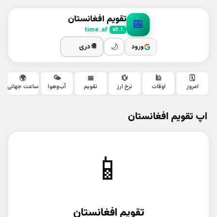
تقویم افغانستان
📅
time.af
v3.1
ورود
🌙
🌍
🌤️
📅
💱
🕌
🗓️
امروز
اوقات
نرخ ارز
تقویم
آب‌وهوا
ساعت جهانی
اپ تقویم افغانستان
📱
تقویم افغانستان