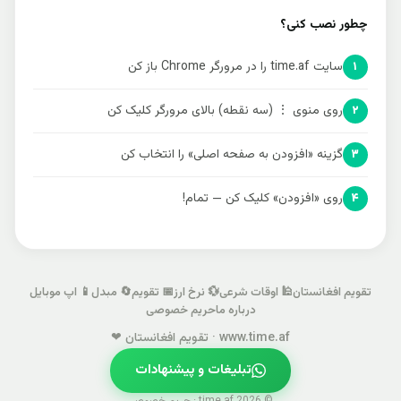
چطور نصب کنی؟
سایت time.af را در مرورگر Chrome باز کن
۱
روی منوی ⋮ (سه نقطه) بالای مرورگر کلیک کن
۲
گزینه «افزودن به صفحه اصلی» را انتخاب کن
۳
روی «افزودن» کلیک کن — تمام!
۴
تقویم افغانستان
🕌 اوقات شرعی
💱 نرخ ارز
📅 تقویم
🔄 مبدل
📱 اپ موبایل
درباره ما
حریم خصوصی
www.time.af · تقویم افغانستان ❤
تبلیغات و پیشنهادات