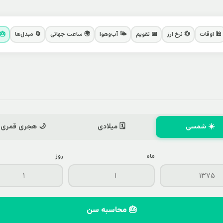
🕌 اوقات
💱 نرخ ارز
📅 تقویم
🌤️ آب‌وهوا
🌍 ساعت جهانی
🔄 مبدل‌ها
🎂
☀️ شمسی
🗓️ میلادی
🌙 هجری قمری
ماه
روز
🎂 محاسبه سن