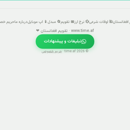
 افغانستان
🕌 اوقات شرعی
💱 نرخ ارز
📅 تقویم
🔄 مبدل
📱 اپ موبایل
درباره ما
حریم خص
www.time.af · تقویم افغانستان ❤
تبلیغات و پیشنهادات
© 2026 time.af ·
حریم خصوصی