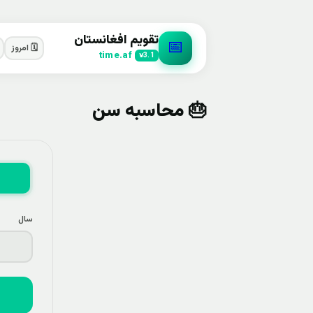
تقویم افغانستان
📅
🗓️ امروز
time.af
v3.1
🎂 محاسبه سن
سال