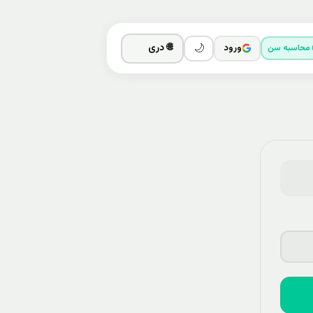
ورود
 محاسبه سن
🌙